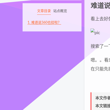
难道说
文章目录
站点概览
看上去好像
1.
难道说360也挂啦？
搜索了一
嗯。。看
在只能先换回f
本文作
本文链