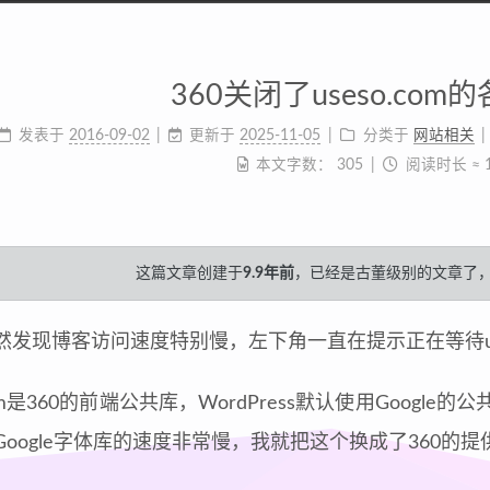
360关闭了useso.com
发表于
2016-09-02
更新于
2025-11-05
分类于
网站相关
本文字数：
305
阅读时长 ≈
这篇文章创建于
9.9年前
，已经是古董级别的文章了
然发现博客访问速度特别慢，左下角一直在提示正在等待use
.com是360的前端公共库，WordPress默认使用Goo
Google字体库的速度非常慢，我就把这个换成了360的